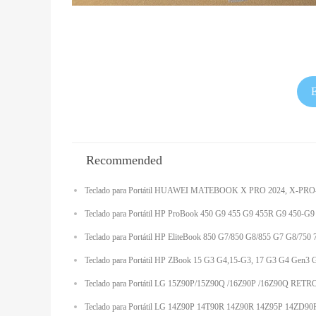
Recommended
Teclado para Portátil HUAWEI MATEBOOK X PRO 2024, X
Teclado para Portátil HP ProBook 450 G9 455 G9 455R G9 450
Teclado para Portátil HP EliteBook 850 G7/850 G8/855 G7 G
Teclado para Portátil HP ZBook 15 G3 G4,15-G3, 17 G3 G4
Teclado para Portátil LG 15Z90P/15Z90Q /16Z90P /16Z90Q 
Teclado para Portátil LG 14Z90P 14T90R 14Z90R 14Z95P 