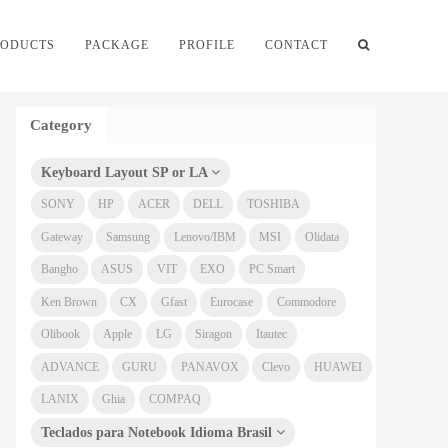
RODUCTS
PACKAGE
PROFILE
CONTACT
Category
Keyboard Layout SP or LA
SONY
HP
ACER
DELL
TOSHIBA
Gateway
Samsung
Lenovo/IBM
MSI
Olidata
Bangho
ASUS
VIT
EXO
PC Smart
Ken Brown
CX
Gfast
Eurocase
Commodore
Olibook
Apple
LG
Siragon
Itautec
ADVANCE
GURU
PANAVOX
Clevo
HUAWEI
LANIX
Ghia
COMPAQ
Teclados para Notebook Idioma Brasil