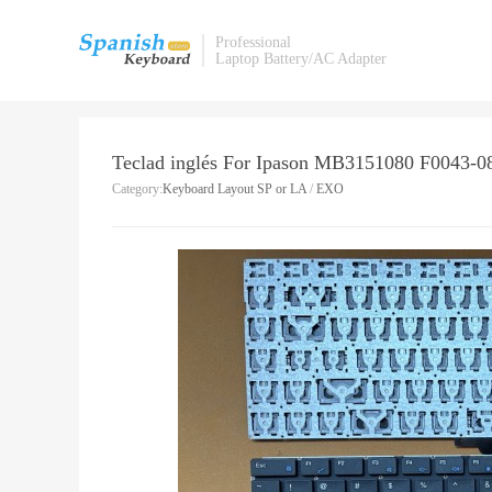
Professional
Laptop Battery/AC Adapter
Teclad inglés For Ipason MB3151080 F0043-0
Category:
Keyboard Layout SP or LA
/
EXO